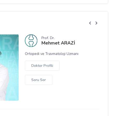
Prof. Dr.
Mehmet
ARAZİ
İYE HALTER FEDERASYONU BAŞKANI
 ÜNLÜ FARABİ HASTANESİNİ ZİYARET
Ortopedi ve Travmatoloji Uzmanı
Doktor Profili
2025
Soru Sor
 FARABİ HASTANESİ 17 YAŞINDA
2025