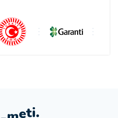
h
i
z
m
e
t
i
.