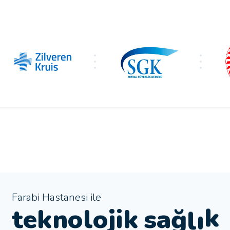
Farabi Hastanesi ile
t
e
k
n
o
l
o
j
i
k
s
a
ğ
l
ı
k