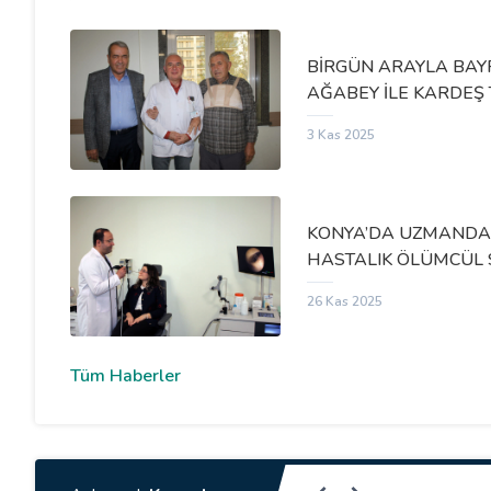
BİRGÜN ARAYLA BAY
AĞABEY İLE KARDEŞ 
3 Kas 2025
ikolojik Destek
Radyoloji
Üroloji
Y
Birimi
Y
KONYA’DA UZMANDAN 
HASTALIK ÖLÜMCÜL 
26 Kas 2025
Tüm Haberler