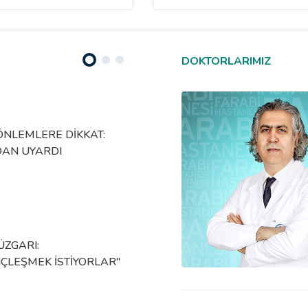
DOKTORLARIMIZ
Prof. Dr.
Cevat
ÖZPINAR
TÜRK
ÖNLEMLERE DİKKAT:
TALAT
hekim - Mesul Müdür
DAN UYARDI
ETTİ
Doktor Profili
28 Kas 
Soru Sor
ÜZGARI:
KONYA
LEŞMEK İSTİYORLAR"
31 Tem 