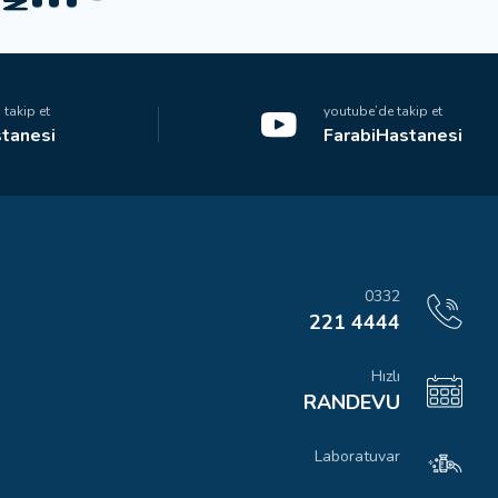
takip et
youtube’de takip et
tanesi
FarabiHastanesi
0332
221 4444
Hızlı
RANDEVU
Laboratuvar
SONUÇLARI