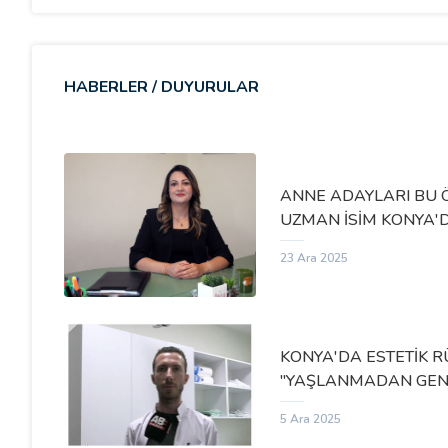
HABERLER / DUYURULAR
ANNE ADAYLARI BU 
Baş
UZMAN İSİM KONYA'
23 Ara 2025
KONYA'DA ESTETİK R
"YAŞLANMADAN GENÇ
5 Ara 2025