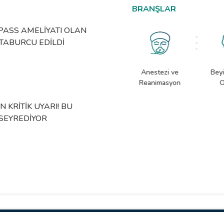
BRANŞLAR
PROF.
PASS AMELİYATI OLAN
KONYA
TABURCU EDİLDİ
RAHAT
25 Haz 
eni Doğan
Acil Sağlık Birimi
Anestezi ve
Beyi
oğun Bakım
Reanimasyon
O
SESSİ
KRİTİK UYARI! BU
ÇOCUK
SEYREDİYOR
4 Haz 2