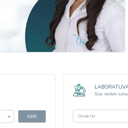
LABORATUV
Size verilen sonuç
İLERI