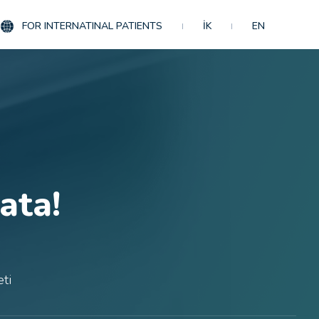
FOR INTERNATINAL PATIENTS
İK
EN
ata!
eti