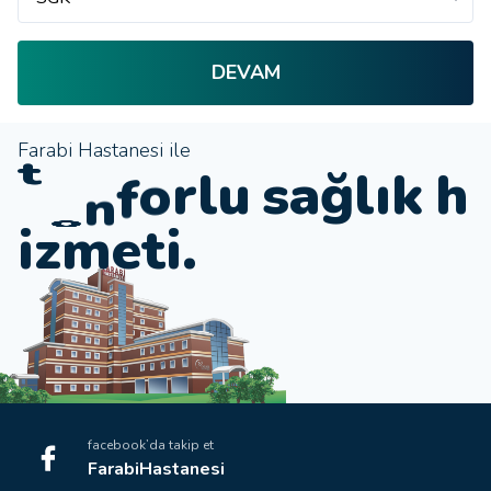
DEVAM
Farabi Hastanesi ile
k
e
u
s
a
ğ
l
ı
k
h
l
t
r
o
i
z
m
e
t
i
.
f
facebook’da takip et
FarabiHastanesi