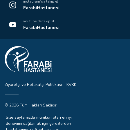
instagram’da takip et
FarabiHastanesi
youtube’de takip et
FarabiHastanesi
Ziyaretçi ve Refakatçi Politikası
KVKK
© 2026 Tüm Hakları Saklıdır.
Sitemizdeki yazı, resim ve haberlerin tüm hakları saklıdır.
İzinsiz, kaynak gösterilmeden kullanılamaz.
Size sayfamızda mümkün olan en iyi
deneyimi sağlamak için çerezlerden
faydalanıyoruz. Sayfamız size