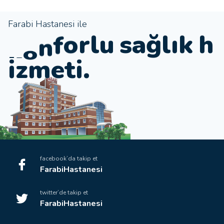
Farabi Hastanesi ile
e
t
l
u
s
a
ğ
l
ı
k
h
r
o
f
i
z
m
e
t
i
.
n
facebook’da takip et
FarabiHastanesi
twitter’de takip et
FarabiHastanesi