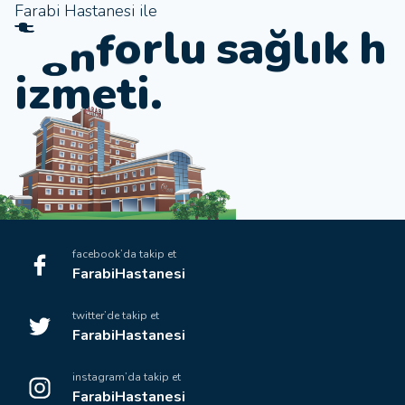
Farabi Hastanesi ile
k
e
u
s
a
ğ
l
ı
k
h
l
t
r
o
i
z
m
e
t
i
.
f
facebook’da takip et
FarabiHastanesi
twitter’de takip et
FarabiHastanesi
instagram’da takip et
FarabiHastanesi