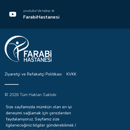
youtube’de takip et
FarabiHastanesi
Ziyaretçi ve Refakatçi Politikası
KVKK
© 2026 Tüm Hakları Saklıdır.
Sitemizdeki yazı, resim ve haberlerin tüm hakları saklıdır.
İzinsiz, kaynak gösterilmeden kullanılamaz.
Size sayfamızda mümkün olan en iyi
deneyimi sağlamak için çerezlerden
faydalanıyoruz. Sayfamız size
ilgileneceğiniz bilgiler gönderebilmek /
0332