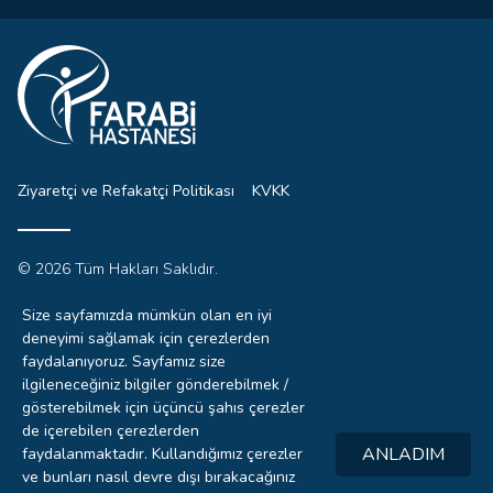
Ziyaretçi ve Refakatçi Politikası
KVKK
© 2026 Tüm Hakları Saklıdır.
Sitemizdeki yazı, resim ve haberlerin tüm hakları saklıdır.
İzinsiz, kaynak gösterilmeden kullanılamaz.
Size sayfamızda mümkün olan en iyi
deneyimi sağlamak için çerezlerden
faydalanıyoruz. Sayfamız size
ilgileneceğiniz bilgiler gönderebilmek /
0332
gösterebilmek için üçüncü şahıs çerezler
221 4444
de içerebilen çerezlerden
ANLADIM
faydalanmaktadır. Kullandığımız çerezler
Hızlı
ve bunları nasıl devre dışı bırakacağınız
RANDEVU