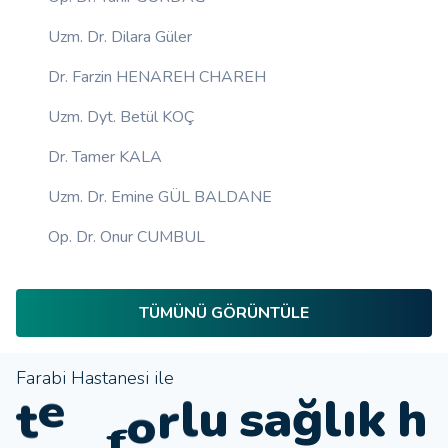
Uzm. Dr. Dilara Güler
Dr. Farzin HENAREH CHAREH
Uzm. Dyt. Betül KOÇ
Dr. Tamer KALA
Uzm. Dr. Emine GÜL BALDANE
Op. Dr. Onur CUMBUL
TÜMÜNÜ GÖRÜNTÜLE
Farabi Hastanesi ile
o
l
t
e
ğ
l
ı
k
h
a
k
o
n
s
u