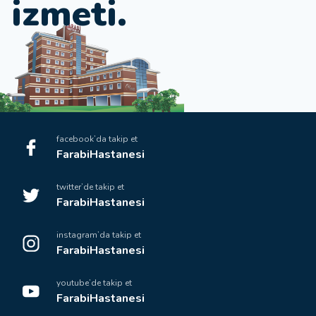
i
z
m
e
t
i
.
facebook’da takip et
FarabiHastanesi
twitter’de takip et
FarabiHastanesi
instagram’da takip et
FarabiHastanesi
youtube’de takip et
FarabiHastanesi