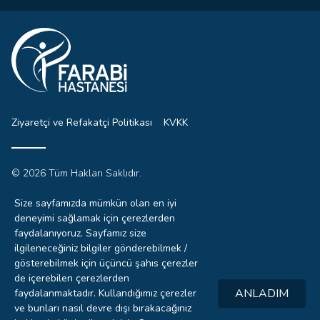
Ziyaretçi ve Refakatçi Politikası
KVKK
© 2026 Tüm Hakları Saklıdır.
Sitemizdeki yazı, resim ve haberlerin tüm hakları saklıdır.
İzinsiz, kaynak gösterilmeden kullanılamaz.
Size sayfamızda mümkün olan en iyi
deneyimi sağlamak için çerezlerden
faydalanıyoruz. Sayfamız size
ilgileneceğiniz bilgiler gönderebilmek /
0332
gösterebilmek için üçüncü şahıs çerezler
221 4444
de içerebilen çerezlerden
ANLADIM
faydalanmaktadır. Kullandığımız çerezler
Hızlı
ve bunları nasıl devre dışı bırakacağınız
RANDEVU