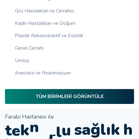
Göz Hastalıkları ve Cerrahisi
Kadın Hastalıkları ve Doğum
Plastik Rekonstrüktif ve Estetik
Genel Cerrahi
Üroloji
Anestezi ve Reanimasyon
TÜM BIRIMLERI GÖRÜNTÜLE
Farabi Hastanesi ile
j
t
e
k
n
ı
k
h
l
o
ğ
o
l
a
s