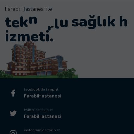
Farabi Hastanesi ile
i
j
t
e
k
n
ı
k
h
o
l
o
l
ğ
a
i
z
m
e
t
i
.
facebook’da takip et
FarabiHastanesi
twitter’de takip et
FarabiHastanesi
instagram’da takip et