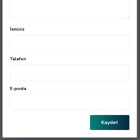
Prof. Dr. Mehmet ARAZİ
Uzm. Dr. Emine GÜL BALDANE
İsminiz
Dr. Tamer KALA
Dr. Ali YILDIRIM
Uzm. Dr. İbrahim DUVARCI
Telefon
Dr. Farzin HENAREH CHAREH
Uzm. Dr. Nesibe KOÇ AYDOĞDU
E-posta
Dr. Mehmet KÖKLÜ
Dr. Ali GÜNDOĞAN
Op. Dr. Numan VAROL
Kaydet
Doç. Dr. İsa ÖZBAY