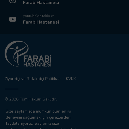
FarabiHastanesi
youtube’de takip et
FarabiHastanesi
Ziyaretçi ve Refakatçi Politikası
KVKK
© 2026 Tüm Hakları Saklıdır.
Sitemizdeki yazı, resim ve haberlerin tüm hakları saklıdır.
Size sayfamızda mümkün olan en iyi
İzinsiz, kaynak gösterilmeden kullanılamaz.
deneyimi sağlamak için çerezlerden
faydalanıyoruz. Sayfamız size