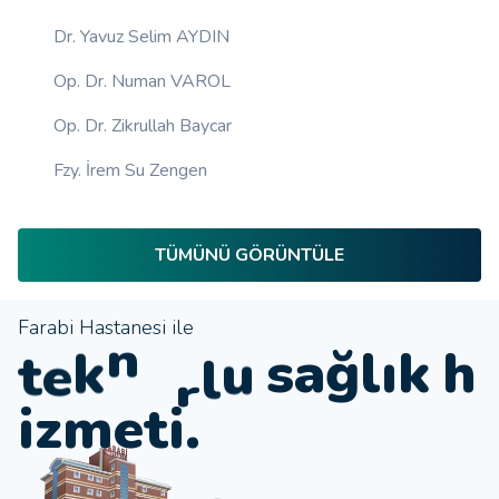
Dr. Yavuz Selim AYDIN
Op. Dr. Numan VAROL
Op. Dr. Zikrullah Baycar
Fzy. İrem Su Zengen
TÜMÜNÜ GÖRÜNTÜLE
Farabi Hastanesi ile
j
i
t
e
k
n
ı
k
h
l
o
o
ğ
l
a
s
i
z
m
e
t
i
.