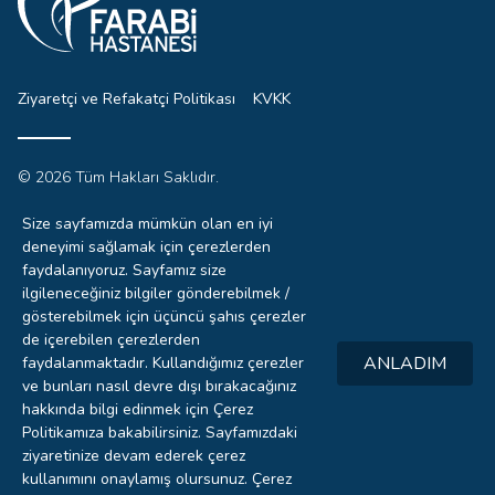
Ziyaretçi ve Refakatçi Politikası
KVKK
© 2026 Tüm Hakları Saklıdır.
Sitemizdeki yazı, resim ve haberlerin tüm hakları saklıdır.
İzinsiz, kaynak gösterilmeden kullanılamaz.
Size sayfamızda mümkün olan en iyi
deneyimi sağlamak için çerezlerden
faydalanıyoruz. Sayfamız size
ilgileneceğiniz bilgiler gönderebilmek /
0332
gösterebilmek için üçüncü şahıs çerezler
221 4444
de içerebilen çerezlerden
ANLADIM
faydalanmaktadır. Kullandığımız çerezler
Hızlı
ve bunları nasıl devre dışı bırakacağınız
RANDEVU
hakkında bilgi edinmek için Çerez
Politikamıza bakabilirsiniz. Sayfamızdaki
Laboratuvar
ziyaretinize devam ederek çerez
SONUÇLARI
kullanımını onaylamış olursunuz.
Çerez