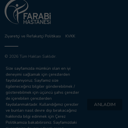
Ziyaretçi ve Refakatçi Politikası
KVKK
© 2026 Tüm Hakları Saklıdır.
Sitemizdeki yazı, resim ve haberlerin tüm hakları saklıdır.
Size sayfamızda mümkün olan en iyi
İzinsiz, kaynak gösterilmeden kullanılamaz.
deneyimi sağlamak için çerezlerden
faydalanıyoruz. Sayfamız size
ilgileneceğiniz bilgiler gönderebilmek /
0332
gösterebilmek için üçüncü şahıs çerezler
221 4444
de içerebilen çerezlerden
ANLADIM
faydalanmaktadır. Kullandığımız çerezler
Hızlı
ve bunları nasıl devre dışı bırakacağınız
RANDEVU
hakkında bilgi edinmek için Çerez
Politikamıza bakabilirsiniz. Sayfamızdaki