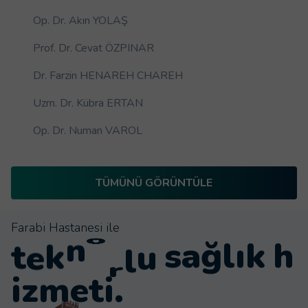
Op. Dr. Akın YOLAŞ
Prof. Dr. Cevat ÖZPINAR
Dr. Farzin HENAREH CHAREH
Uzm. Dr. Kübra ERTAN
Op. Dr. Numan VAROL
TÜMÜNÜ GÖRÜNTÜLE
Farabi Hastanesi ile
j
i
t
e
k
n
ı
k
h
l
o
o
ğ
l
a
i
z
m
e
t
i
.
s