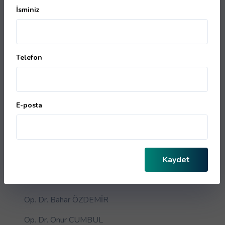
İsminiz
Op. Dr. Tahir GÜRDAĞ
Uzm. Dr. İbrahim DUVARCI
Telefon
Uzm. Dr. Dilara Güler
Prof. Dr. Ufuk ÖZERGİN
Dr. Ali TEKELİOĞLU
E-posta
Uzm. Dr. Murat SAKALLI
Uzm. Dr. Hayretdin KÖKLÜ
Kaydet
Uzm. Dr. Şerife Figen ÇETİNKAYA
Uzm. Dr. Nesibe KOÇ AYDOĞDU
Op. Dr. Bahar ÖZDEMİR
Op. Dr. Onur CUMBUL