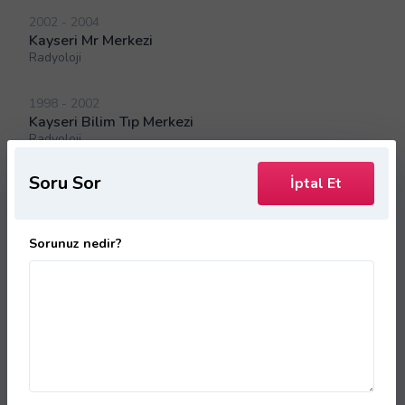
2002 - 2004
Kayseri Mr Merkezi
Radyoloji
1998 - 2002
Kayseri Bilim Tıp Merkezi
Radyoloji
Soru Sor
İptal Et
DOKTORLARIMIZ
Sorunuz nedir?
Dr. Tamer KALA
Dr. Ali GÜNDOĞAN
Uzm. Dr. Handan Kozan BARDAKÇI
Dr. Ahmet ARICAN