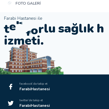
FOTO GALERI
Farabi Hastanesi ile
l
o
t
a
ğ
l
ı
k
h
e
s
k
n
u
i
z
m
e
t
i
.
l
facebook’da takip et
FarabiHastanesi
twitter’de takip et
FarabiHastanesi