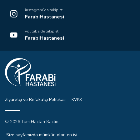
instagram’da takip et
FarabiHastanesi
youtube’de takip et
FarabiHastanesi
Ziyaretçi ve Refakatçi Politikası
KVKK
© 2026 Tüm Hakları Saklıdır.
Sitemizdeki yazı, resim ve haberlerin tüm hakları saklıdır.
İzinsiz, kaynak gösterilmeden kullanılamaz.
Size sayfamızda mümkün olan en iyi