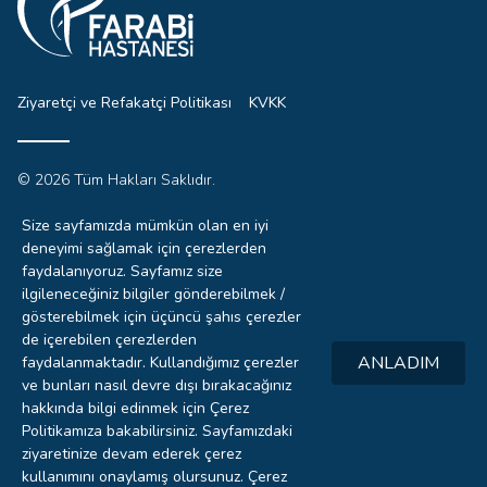
Ziyaretçi ve Refakatçi Politikası
KVKK
© 2026 Tüm Hakları Saklıdır.
Sitemizdeki yazı, resim ve haberlerin tüm hakları saklıdır.
İzinsiz, kaynak gösterilmeden kullanılamaz.
Size sayfamızda mümkün olan en iyi
deneyimi sağlamak için çerezlerden
faydalanıyoruz. Sayfamız size
ilgileneceğiniz bilgiler gönderebilmek /
0332
gösterebilmek için üçüncü şahıs çerezler
221 4444
de içerebilen çerezlerden
ANLADIM
faydalanmaktadır. Kullandığımız çerezler
Hızlı
ve bunları nasıl devre dışı bırakacağınız
RANDEVU
hakkında bilgi edinmek için Çerez
Politikamıza bakabilirsiniz. Sayfamızdaki
Laboratuvar
ziyaretinize devam ederek çerez
SONUÇLARI
kullanımını onaylamış olursunuz.
Çerez