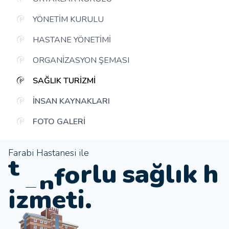
YÖNETIM KURULU
HASTANE YÖNETIMI
ORGANIZASYON ŞEMASI
SAĞLIK TURIZMI
İNSAN KAYNAKLARI
FOTO GALERI
Farabi Hastanesi ile
k
n
s
a
ğ
l
ı
k
h
u
e
l
t
r
o
i
z
m
e
t
i
.