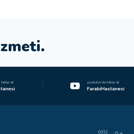
i
z
m
e
t
i
.
takip et
youtube’de takip et
tanesi
FarabiHastanesi
0332