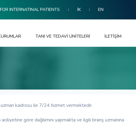
FOR INTERNATINAL PATIENTS
İK
EN
 KURUMLAR
TANI VE TEDAVI ÜNITELERI
İLETIŞIM
a uzman kadrosu ile 7/24 hizmet vermektedir.
ın aciliyetine göre dağılımını yapmakta ve ilgili branş uzmanına