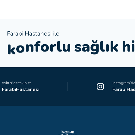
Farabi Hastanesi ile
n
k
s
a
ğ
l
ı
k
h
u
e
t
l
r
o
twitter’de takip et
instagram’da 
FarabiHastanesi
FarabiHas