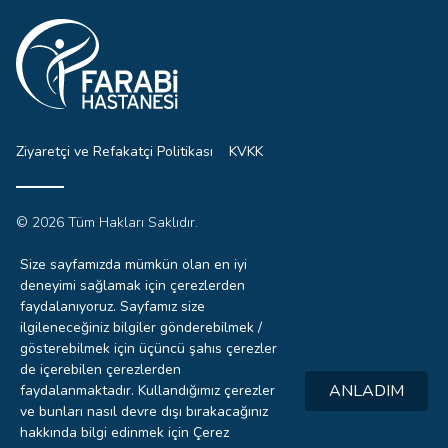
Ziyaretçi ve Refakatçi Politikası
KVKK
© 2026 Tüm Hakları Saklıdır.
Sitemizdeki yazı, resim ve haberlerin tüm hakları saklıdır.
İzinsiz, kaynak gösterilmeden kullanılamaz.
Size sayfamızda mümkün olan en iyi
deneyimi sağlamak için çerezlerden
faydalanıyoruz. Sayfamız size
ilgileneceğiniz bilgiler gönderebilmek /
0332
gösterebilmek için üçüncü şahıs çerezler
221 4444
de içerebilen çerezlerden
ANLADIM
faydalanmaktadır. Kullandığımız çerezler
Hızlı
ve bunları nasıl devre dışı bırakacağınız
RANDEVU
hakkında bilgi edinmek için Çerez